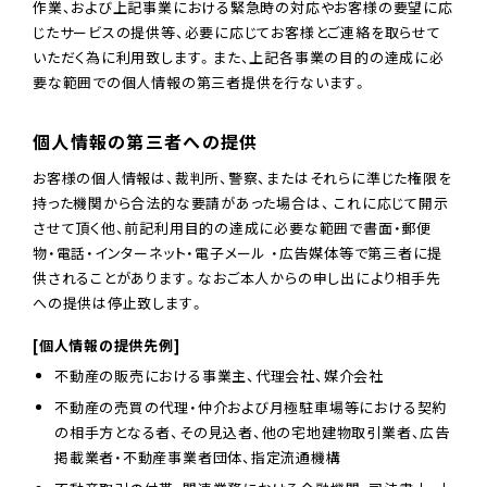
作業、および上記事業における緊急時の対応やお客様の要望に応
じたサービスの提供等、必要に応じてお客様とご連絡を取らせて
いただく為に利用致します。また、上記各事業の目的の達成に必
要な範囲での個人情報の第三者提供を行ないます。
個人情報の第三者への提供
お客様の個人情報は、裁判所、警察、またはそれらに準じた権限を
持った機関から合法的な要請があった場合は、 これに応じて開示
させて頂く他、前記利用目的の達成に必要な範囲で書面・郵便
物・電話・インターネット・電子メール ・広告媒体等で第三者に提
供されることがあります。なおご本人からの申し出により相手先
への提供は停止致します。
[個人情報の提供先例]
不動産の販売における事業主、代理会社、媒介会社
不動産の売買の代理・仲介および月極駐車場等における契約
の相手方となる者、その見込者、他の宅地建物取引業者、広告
掲載業者・不動産事業者団体、指定流通機構