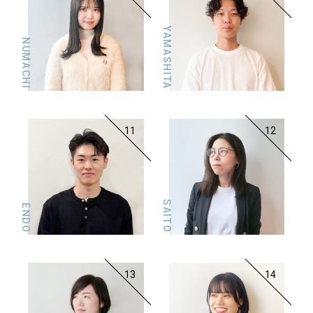
YAMASHITA
NUMACHI
11
12
SAITO
ENDO
13
14