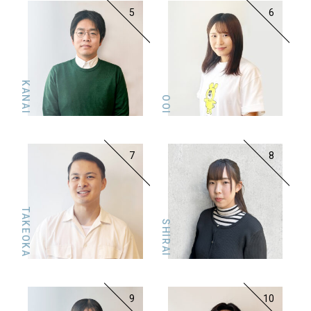
5
6
KANAI
OOI
7
8
TAKEOKA
SHIRAI
9
10