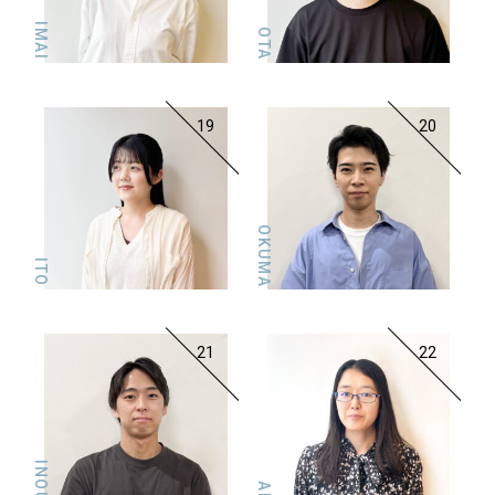
IMAI
OTA
19
20
OKUMA
ITO
21
22
INOUE