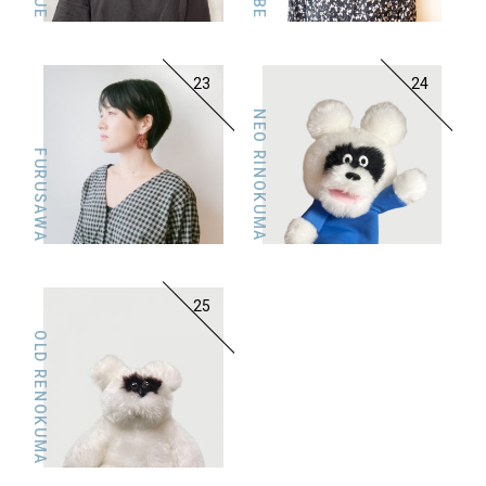
ABE
23
24
NEO RINOKUMA
FURUSAWA
25
OLD RENOKUMA