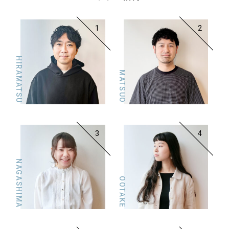
1
2
HIRAMATSU
MATSUO
3
4
NAGASHIMA
OOTAKE