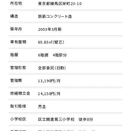
所在地
東京都練馬区栄町23-10
構造
鉄筋コンクリート造
築年月
2003年3月築
専有面積
65.83㎡（壁芯）
階層
6階建 4階部分
管理形態
全部委託（日勤）
管理費
13,190円/月
修繕積立金
14,150円/月
取引態様
売主
小学校区
区立開進第三小学校 徒歩8分