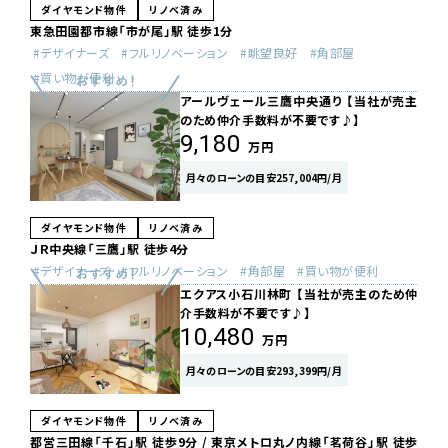
ダイヤモンド物件
リノベ済み
東急田園都市線「市が尾」駅 徒歩1分
デザイナーズ
フルリノベーション
眺望良好
角部屋
買い物が便利
アールヴェール三鷹中央通り 【当社が売主
のため仲介手数料が不要です♪】
9,180
万円
月々のローンの目安257,004円/月
ダイヤモンド物件
リノベ済み
ＪＲ中央線「三鷹」駅 徒歩4分
デザイナーズ
フルリノベーション
角部屋
買い物が便利
エクアス小石川林町 【当社が売主のため仲
介手数料が不要です♪】
10,480
万円
月々のローンの目安293,399円/月
ダイヤモンド物件
リノベ済み
都営三田線「千石」駅 徒歩9分 / 東京メトロ丸ノ内線「茗荷谷」駅 徒歩