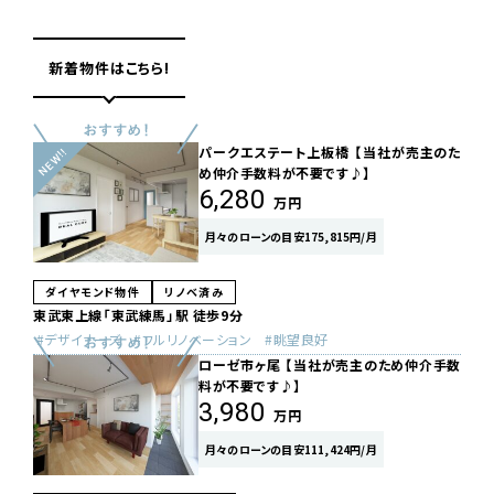
新着物件はこちら!
パークエステート上板橋 【当社が売主のた
め仲介手数料が不要です♪】
6,280
万円
月々のローンの目安175,815円/月
ダイヤモンド物件
リノベ済み
東武東上線「東武練馬」駅 徒歩9分
デザイナーズ
フルリノベーション
眺望良好
ローゼ市ヶ尾 【当社が売主のため仲介手数
料が不要です♪】
3,980
万円
月々のローンの目安111,424円/月