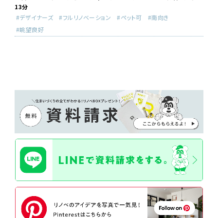
13分
デザイナーズ
フルリノベーション
ペット可
南向き
眺望良好