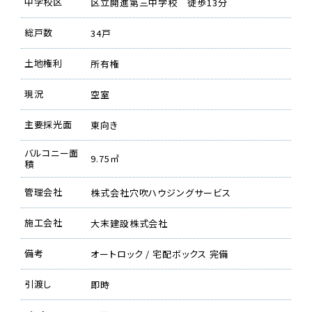
中学校区
区立開進第三中学校 徒歩13分
総戸数
34戸
土地権利
所有権
現況
空室
主要採光面
東向き
バルコニー面
9.75㎡
積
管理会社
株式会社穴吹ハウジングサービス
施工会社
大末建設株式会社
備考
オートロック / 宅配ボックス 完備
引渡し
即時