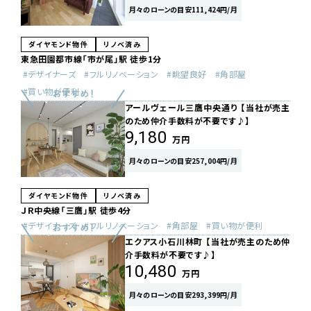
月々のローンの目安111,424円/月
ダイヤモンド物件
リノベ済み
東急田園都市線「市が尾」駅 徒歩1分
デザイナーズ
フルリノベーション
眺望良好
角部屋
買い物が便利
アールヴェール三鷹中央通り 【当社が売主
のため仲介手数料が不要です♪】
9,180
万円
月々のローンの目安257,004円/月
ダイヤモンド物件
リノベ済み
ＪＲ中央線「三鷹」駅 徒歩4分
デザイナーズ
フルリノベーション
角部屋
買い物が便利
エクアス小石川林町 【当社が売主のため仲
介手数料が不要です♪】
10,480
万円
月々のローンの目安293,399円/月