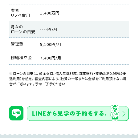
参考
1,400万円
リノベ費用
月々の
----円/月
ローンの目安
LDK
管理費
5,100円/月
修繕積立金
7,490円/月
※ローンの目安は、頭金ゼロ、借入年数35年、都市銀行・変動金利0.95%（優
遇利用）を想定。審査内容により、融資の一部または全部をご利用頂けない場
合がございます。予めご了承ください