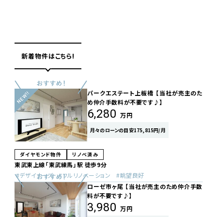
新着物件はこちら!
パークエステート上板橋 【当社が売主のた
め仲介手数料が不要です♪】
6,280
万円
月々のローンの目安175,815円/月
ダイヤモンド物件
リノベ済み
東武東上線「東武練馬」駅 徒歩9分
デザイナーズ
フルリノベーション
眺望良好
ローゼ市ヶ尾 【当社が売主のため仲介手数
料が不要です♪】
3,980
万円