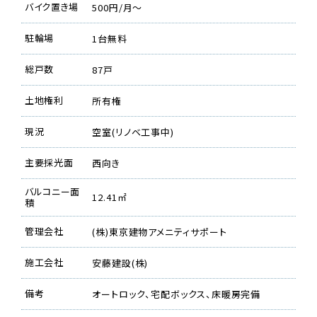
バイク置き場
500円/月〜
駐輪場
1台無料
総戸数
87戸
土地権利
所有権
現況
空室(リノベ工事中)
主要採光面
西向き
バルコニー面
12.41㎡
積
管理会社
(株)東京建物アメニティサポート
施工会社
安藤建設(株)
備考
オートロック、宅配ボックス、床暖房完備