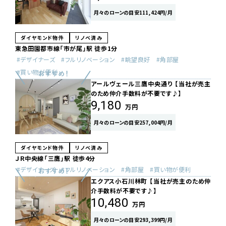
月々のローンの目安111,424円/月
ダイヤモンド物件
リノベ済み
東急田園都市線「市が尾」駅 徒歩1分
デザイナーズ
フルリノベーション
眺望良好
角部屋
買い物が便利
アールヴェール三鷹中央通り 【当社が売主
のため仲介手数料が不要です♪】
9,180
万円
月々のローンの目安257,004円/月
ダイヤモンド物件
リノベ済み
ＪＲ中央線「三鷹」駅 徒歩4分
デザイナーズ
フルリノベーション
角部屋
買い物が便利
エクアス小石川林町 【当社が売主のため仲
介手数料が不要です♪】
10,480
万円
月々のローンの目安293,399円/月