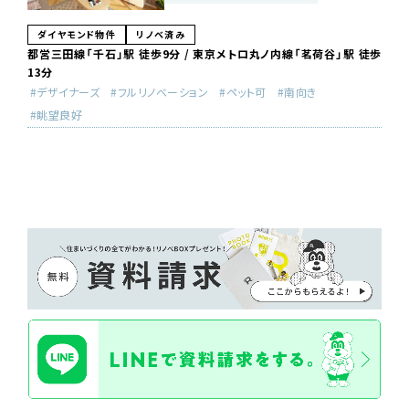
ダイヤモンド物件
リノベ済み
都営三田線「千石」駅 徒歩9分 / 東京メトロ丸ノ内線「茗荷谷」駅 徒歩
13分
デザイナーズ
フルリノベーション
ペット可
南向き
眺望良好