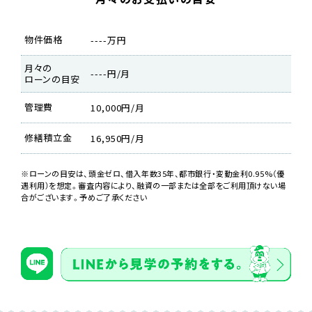
物件価格
----万円
月々の
----円/月
ローンの目安
管理費
10,000円/月
修繕積立金
16,950円/月
※ローンの目安は、頭金ゼロ、借入年数35年、都市銀行・変動金利0.95%（優
遇利用）を想定。審査内容により、融資の一部または全部をご利用頂けない場
合がございます。予めご了承ください
床材は木の温かみを感じる天然木（突板材）を使用。
室内窓やライティングレールなど他のリノベ物件より少しデザイ
ンのこだわりました！
リビングには床暖房も入っています。