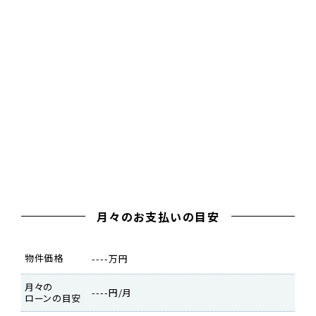
月々のお支払いの目安
物件価格
----万円
月々の
----円/月
ローンの目安