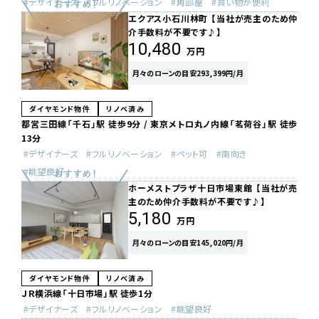
デザイナーズ
フルリノベーション
角部屋
買い物が便利
エクアス小石川林町 【当社が売主のため仲
介手数料が不要です♪】
10,480
万円
月々のローンの目安293,399円/月
ダイヤモンド物件
リノベ済み
都営三田線「千石」駅 徒歩9分 / 東京メトロ丸ノ内線「茗荷谷」駅 徒歩
13分
デザイナーズ
フルリノベーション
ペット可
南向き
眺望良好
ホーメストプラザ十日市場東館 【当社が売
主のため仲介手数料が不要です♪】
5,180
万円
月々のローンの目安145,020円/月
ダイヤモンド物件
リノベ済み
ＪＲ横浜線「十日市場」駅 徒歩1分
デザイナーズ
フルリノベーション
眺望良好