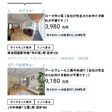
ローゼ市ヶ尾 【当社が売主のため仲介手数
料が不要です♪】
3,980
万円
月々のローンの目安111,424円/月
ダイヤモンド物件
リノベ済み
東急田園都市線「市が尾」駅 徒歩1分
デザイナーズ
フルリノベーション
眺望良好
角部屋
買い物が便利
アールヴェール三鷹中央通り 【当社が売主
のため仲介手数料が不要です♪】
9,180
万円
月々のローンの目安257,004円/月
ダイヤモンド物件
リノベ済み
ＪＲ中央線「三鷹」駅 徒歩4分