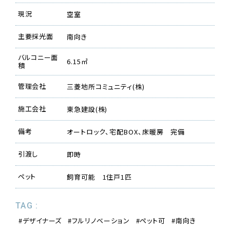
現況
空室
主要採光面
南向き
バルコニー面
6.15㎡
積
管理会社
三菱地所コミュニティ(株)
施工会社
東急建設(株)
備考
オートロック、宅配BOX、床暖房 完備
引渡し
即時
ペット
飼育可能 1住戸1匹
TAG :
デザイナーズ
フルリノベーション
ペット可
南向き