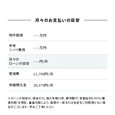
月々のお支払いの目安
物件価格
----万円
参考
----万円
リノベ費用
月々の
----円/月
ローンの目安
管理費
11,700円/月
修繕積立金
20,370円/月
※ローンの目安は、頭金ゼロ、借入年数35年、都市銀行・変動金利0.95%（優
遇利用）を想定。審査内容により、融資の一部または全部をご利用頂けない場
合がございます。予めご了承ください
リノベーション完成イメージパース