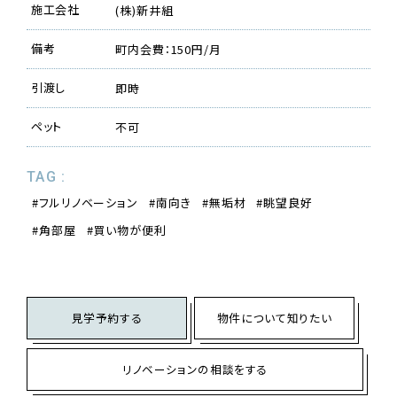
施工会社
(株)新井組
備考
町内会費：150円/月
引渡し
即時
ペット
不可
TAG :
フルリノベーション
南向き
無垢材
眺望良好
角部屋
買い物が便利
見学予約する
物件について知りたい
リノベーションの相談をする