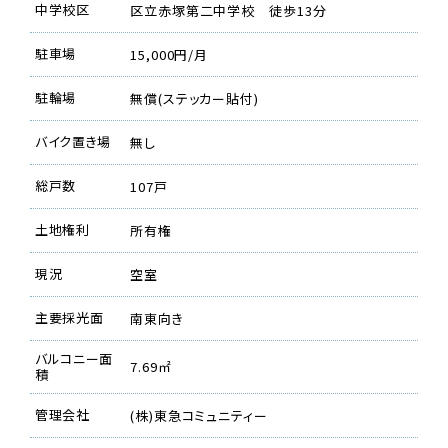
中学校区
区立赤塚第二中学校 徒歩13分
駐車場
15,000円/月
駐輪場
無償(ステッカー貼付)
バイク置き場
無し
総戸数
107戸
土地権利
所有権
現況
空室
主要採光面
南東向き
バルコニー面
7.69㎡
積
管理会社
(株)東急コミュニティー