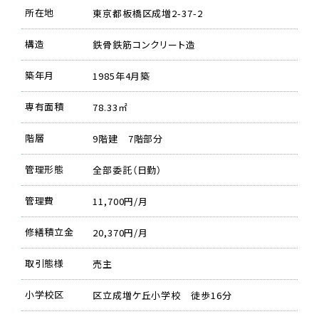
所在地
東京都板橋区成増2-37-2
構造
鉄骨鉄筋コンクリート造
築年月
1985年4月築
専有面積
78.33㎡
階層
9階建 7階部分
管理形態
全部委託（日勤）
管理費
11,700円/月
修繕積立金
20,370円/月
取引態様
売主
小学校区
区立成増ケ丘小学校 徒歩16分