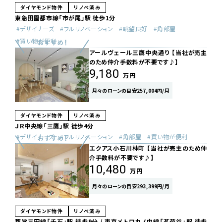
ダイヤモンド物件
リノベ済み
東急田園都市線「市が尾」駅 徒歩1分
デザイナーズ
フルリノベーション
眺望良好
角部屋
買い物が便利
アールヴェール三鷹中央通り 【当社が売主
のため仲介手数料が不要です♪】
9,180
万円
月々のローンの目安257,004円/月
ダイヤモンド物件
リノベ済み
ＪＲ中央線「三鷹」駅 徒歩4分
デザイナーズ
フルリノベーション
角部屋
買い物が便利
エクアス小石川林町 【当社が売主のため仲
介手数料が不要です♪】
10,480
万円
月々のローンの目安293,399円/月
ダイヤモンド物件
リノベ済み
都営三田線「千石」駅 徒歩9分 / 東京メトロ丸ノ内線「茗荷谷」駅 徒歩