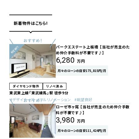
新着物件はこちら!
パークエステート上板橋 【当社が売主のた
め仲介手数料が不要です♪】
6,280
万円
月々のローンの目安175,815円/月
ダイヤモンド物件
リノベ済み
東武東上線「東武練馬」駅 徒歩9分
デザイナーズ
フルリノベーション
眺望良好
ローゼ市ヶ尾 【当社が売主のため仲介手数
料が不要です♪】
3,980
万円
月々のローンの目安111,424円/月