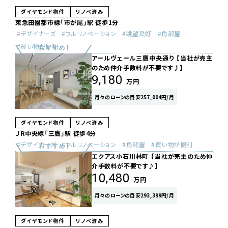
ダイヤモンド物件
リノベ済み
東急田園都市線「市が尾」駅 徒歩1分
デザイナーズ
フルリノベーション
眺望良好
角部屋
買い物が便利
アールヴェール三鷹中央通り 【当社が売主
のため仲介手数料が不要です♪】
9,180
万円
月々のローンの目安257,004円/月
ダイヤモンド物件
リノベ済み
ＪＲ中央線「三鷹」駅 徒歩4分
デザイナーズ
フルリノベーション
角部屋
買い物が便利
エクアス小石川林町 【当社が売主のため仲
介手数料が不要です♪】
10,480
万円
月々のローンの目安293,399円/月
ダイヤモンド物件
リノベ済み