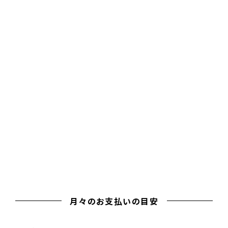
【LDK】
アーチ型のニッチ、モルタル調の天井、ナチュラルウッドの床。「こ
ういう部屋に住みたかった」がぜんぶ詰まってる。好きなグリーン
を飾って、お気に入りのマグカップでコーヒーを飲む。そんな朝
が待ってる。
月々のお支払いの目安