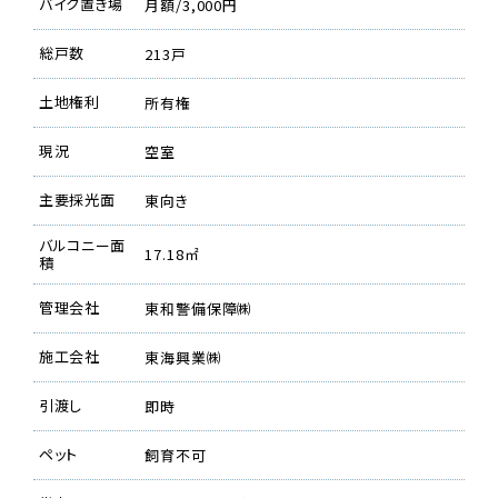
バイク置き場
月額/3,000円
総戸数
213戸
土地権利
所有権
現況
空室
主要採光面
東向き
バルコニー面
17.18㎡
積
管理会社
東和警備保障㈱
施工会社
東海興業㈱
引渡し
即時
ペット
飼育不可