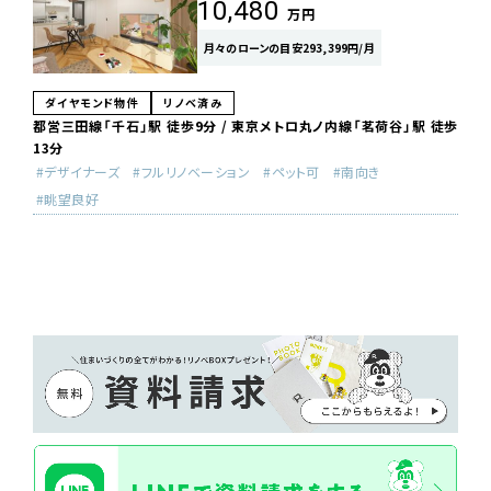
10,480
万円
月々のローンの目安293,399円/月
ダイヤモンド物件
リノベ済み
都営三田線「千石」駅 徒歩9分 / 東京メトロ丸ノ内線「茗荷谷」駅 徒歩
13分
デザイナーズ
フルリノベーション
ペット可
南向き
眺望良好