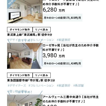
め仲介手数料が不要です♪】
6,280
万円
月々のローンの目安175,815円/月
ダイヤモンド物件
リノベ済み
東武東上線「東武練馬」駅 徒歩9分
デザイナーズ
フルリノベーション
眺望良好
ローゼ市ヶ尾 【当社が売主のため仲介手数
料が不要です♪】
3,980
万円
月々のローンの目安111,424円/月
ダイヤモンド物件
リノベ済み
東急田園都市線「市が尾」駅 徒歩1分
デザイナーズ
フルリノベーション
眺望良好
角部屋
買い物が便利
アールヴェール三鷹中央通り 【当社が売主
のため仲介手数料が不要です♪】