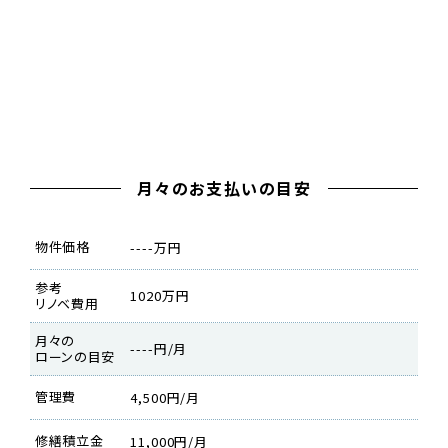
月々のお支払いの目安
物件価格
----万円
ご成約しました。
参考
1020万円
リノベ費用
月々の
----円/月
ローンの目安
管理費
4,500円/月
修繕積立金
11,000円/月