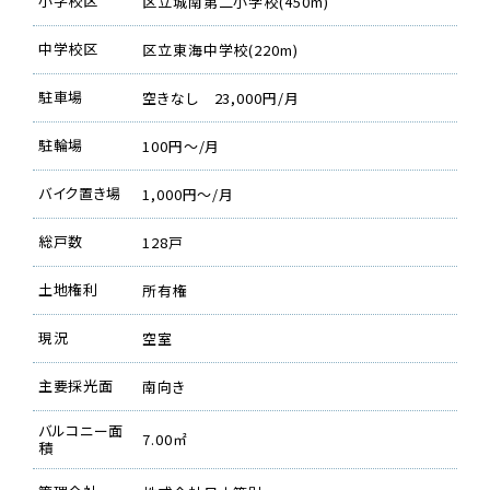
小学校区
区立城南第二小学校(450m)
中学校区
区立東海中学校(220m)
駐車場
空きなし 23,000円/月
駐輪場
100円〜/月
バイク置き場
1,000円〜/月
総戸数
128戸
土地権利
所有権
現況
空室
主要採光面
南向き
バルコニー面
7.00㎡
積