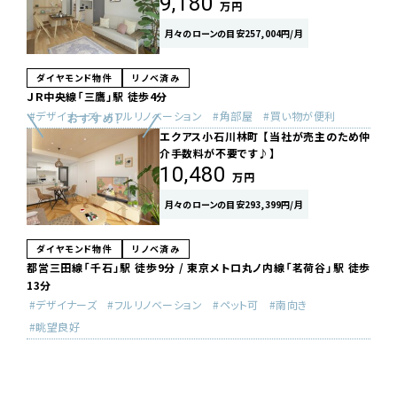
9,180
万円
月々のローンの目安257,004円/月
ダイヤモンド物件
リノベ済み
ＪＲ中央線「三鷹」駅 徒歩4分
デザイナーズ
フルリノベーション
角部屋
買い物が便利
エクアス小石川林町 【当社が売主のため仲
介手数料が不要です♪】
10,480
万円
月々のローンの目安293,399円/月
ダイヤモンド物件
リノベ済み
都営三田線「千石」駅 徒歩9分 / 東京メトロ丸ノ内線「茗荷谷」駅 徒歩
13分
デザイナーズ
フルリノベーション
ペット可
南向き
眺望良好