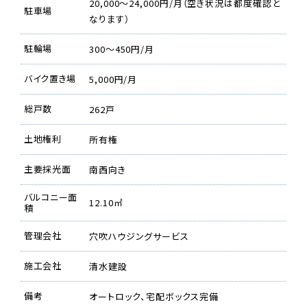
20,000〜24,000円/月（空き状況は都度確認と
駐車場
なります）
駐輪場
300〜450円/月
バイク置き場
5,000円/月
総戸数
262戸
土地権利
所有権
主要採光面
南西向き
バルコニー面
12.10㎡
積
管理会社
穴吹ハウジングサービス
施工会社
清水建設
備考
オートロック、宅配ボックス完備