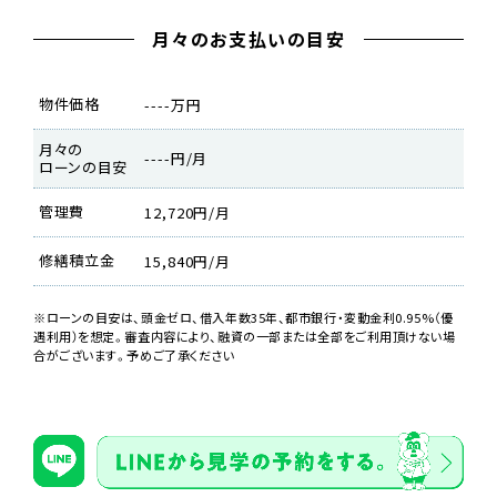
月々のお支払いの目安
物件価格
----万円
月々の
----円/月
ローンの目安
管理費
12,720円/月
修繕積立金
15,840円/月
※ローンの目安は、頭金ゼロ、借入年数35年、都市銀行・変動金利0.95%（優
遇利用）を想定。審査内容により、融資の一部または全部をご利用頂けない場
合がございます。予めご了承ください
リビングエリア
三人掛けソファーを置いてもまだまだゆとりがあります。