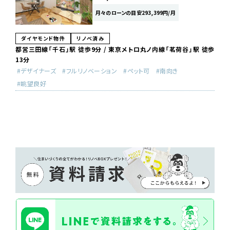
月々のローンの目安293,399円/月
ダイヤモンド物件
リノベ済み
都営三田線「千石」駅 徒歩9分 / 東京メトロ丸ノ内線「茗荷谷」駅 徒歩
13分
デザイナーズ
フルリノベーション
ペット可
南向き
眺望良好