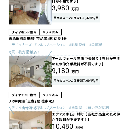
料が不要です♪】
3,980
万円
月々のローンの目安111,424円/月
ダイヤモンド物件
リノベ済み
東急田園都市線「市が尾」駅 徒歩1分
デザイナーズ
フルリノベーション
眺望良好
角部屋
買い物が便利
アールヴェール三鷹中央通り 【当社が売主
のため仲介手数料が不要です♪】
9,180
万円
月々のローンの目安257,004円/月
ダイヤモンド物件
リノベ済み
ＪＲ中央線「三鷹」駅 徒歩4分
デザイナーズ
フルリノベーション
角部屋
買い物が便利
エクアス小石川林町 【当社が売主のため仲
介手数料が不要です♪】
10,480
万円