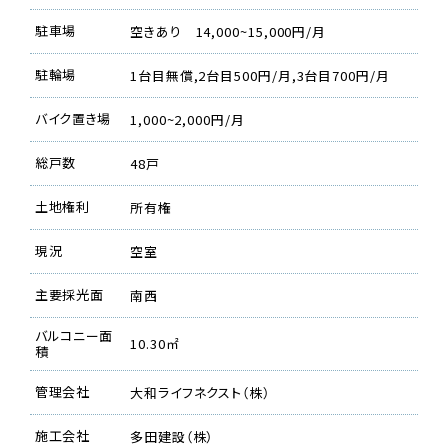
駐車場
空きあり 14,000~15,000円/月
駐輪場
1台目無償,2台目500円/月,3台目700円/月
バイク置き場
1,000~2,000円/月
総戸数
48戸
土地権利
所有権
現況
空室
主要採光面
南西
バルコニー面
10.30㎡
積
管理会社
大和ライフネクスト（株）
施工会社
多田建設（株）