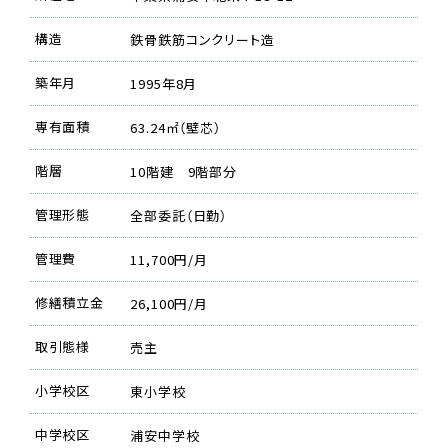
構造
鉄骨鉄筋コンクリート造
築年月
1995年8月
専有面積
63.24㎡（壁芯）
階層
10階建 9階部分
管理形態
全部委託（日勤）
管理費
11,700円/月
修繕積立金
26,100円/月
取引態様
売主
小学校区
東小学校
中学校区
浦安中学校