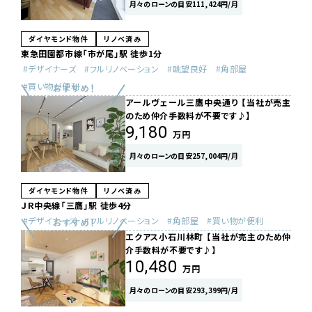
月々のローンの目安111,424円/月
ダイヤモンド物件
リノベ済み
東急田園都市線「市が尾」駅 徒歩1分
デザイナーズ
フルリノベーション
眺望良好
角部屋
買い物が便利
アールヴェール三鷹中央通り 【当社が売主
のため仲介手数料が不要です♪】
9,180
万円
月々のローンの目安257,004円/月
ダイヤモンド物件
リノベ済み
ＪＲ中央線「三鷹」駅 徒歩4分
デザイナーズ
フルリノベーション
角部屋
買い物が便利
エクアス小石川林町 【当社が売主のため仲
介手数料が不要です♪】
10,480
万円
月々のローンの目安293,399円/月