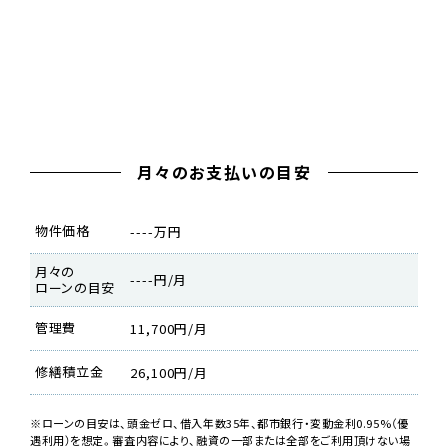
月々のお支払いの目安
物件価格
----万円
月々の
----円/月
ローンの目安
管理費
11,700円/月
修繕積立金
26,100円/月
※ローンの目安は、頭金ゼロ、借入年数35年、都市銀行・変動金利0.95%（優
遇利用）を想定。審査内容により、融資の一部または全部をご利用頂けない場