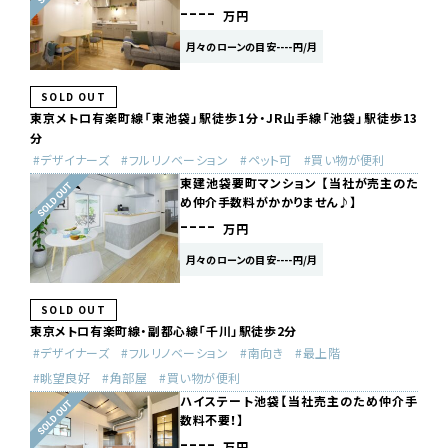
----
万円
月々のローンの目安----円/月
SOLD OUT
東京メトロ有楽町線「東池袋」駅徒歩1分・JR山手線「池袋」駅徒歩13
分
デザイナーズ
フルリノベーション
ペット可
買い物が便利
東建池袋要町マンション 【当社が売主のた
め仲介手数料がかかりません♪】
----
万円
月々のローンの目安----円/月
SOLD OUT
東京メトロ有楽町線・副都心線「千川」駅徒歩2分
デザイナーズ
フルリノベーション
南向き
最上階
眺望良好
角部屋
買い物が便利
ハイステート池袋【当社売主のため仲介手
数料不要！】
----
万円