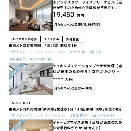
エアライズタワーライズアリーナビル 【当
社が売主のため仲介手数料が不要です♪】
19,480
万円
月々のローンの目安545,364円/月
ダイヤモンド物件
リノベ済み
価格変更！
東京メトロ有楽町線 「東池袋」駅徒歩1分
デザイナーズ
フルリノベーション
ペット可
南向き
眺望良好
買い物が便利
ライオンズステーションプラザ新大塚 【当
社が売主のため仲介手数料がかかりませ
ん…
----
万円
月々のローンの目安----円/月
SOLD OUT
東京メトロ丸の内線「新大塚」駅徒歩1分 / JR山手線「大塚」駅徒歩8分
デザイナーズ
フルリノベーション
眺望良好
買い物が便利
イトーピアマイズ池袋 【当社が売主のため
仲介手数料がかかりません♪】