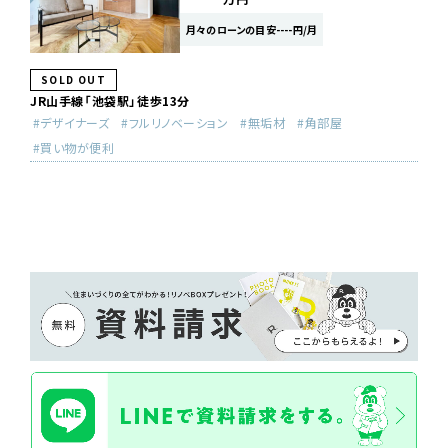
月々のローンの目安----円/月
SOLD OUT
JR山手線「池袋駅」徒歩13分
デザイナーズ
フルリノベーション
無垢材
角部屋
買い物が便利