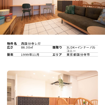
物件名
西国分寺レガ
広さ
86.30㎡
間取り
3LDK+インナーバル
コニー
築年
1999年11月
エリア
東京都国分寺市