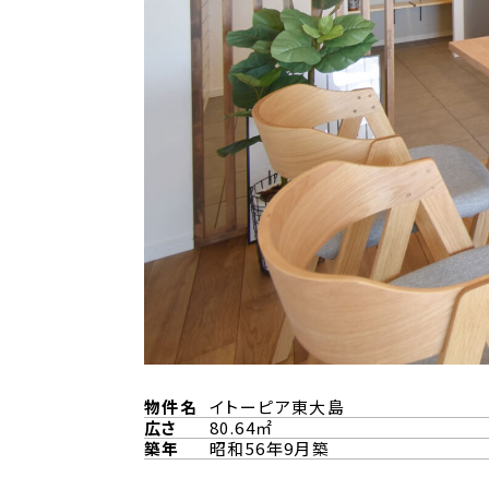
物件名
イトーピア東大島
広さ
80.64㎡
築年
昭和56年9月築