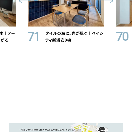
71
70
木｜アー
タイルの海に、光が凪ぐ｜ベイシ
ながる
ティ新浦安D棟