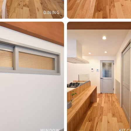
DINING
WINDOW
KITC