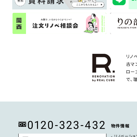
リノ
古マ
ロー
で、
物件情報
リノベーショ