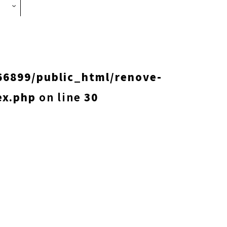
6899/public_html/renove-
ex.php
on line
30