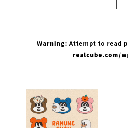
Warning
: Attempt to read 
realcube.com/w