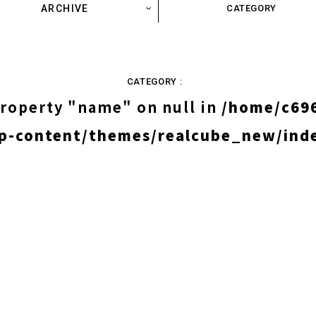
ARCHIVE
CATEGORY
CATEGORY :
property "name" on null in
/home/c696
p-content/themes/realcube_new/ind