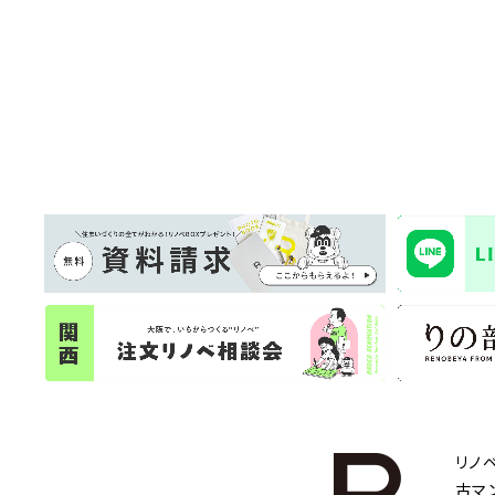
リノ
古マ