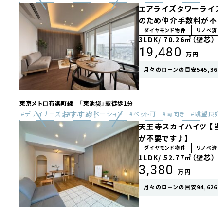
エアライズタワーライ
のため仲介手数料が不
ダイヤモンド物件
リノベ済
3LDK/
70.26㎡（壁芯）
19,480
万円
月々のローンの目安545,36
東京メトロ有楽町線 「東池袋」駅徒歩1分
デザイナーズ
フルリノベーション
ペット可
南向き
眺望良
天王寺スカイハイツ 
が不要です♪】
ダイヤモンド物件
リノベ済
1LDK/
52.77㎡（壁芯）
3,380
万円
月々のローンの目安94,626