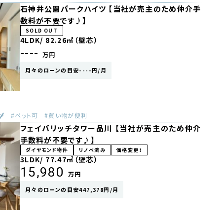
石神井公園パークハイツ 【当社が売主のため仲介手
数料が不要です♪】
SOLD OUT
4LDK/
82.26㎡（壁芯）
----
万円
月々のローンの目安----円/月
ン
ペット可
買い物が便利
フェイバリッチタワー品川 【当社が売主のため仲介
手数料が不要です♪】
ダイヤモンド物件
リノベ済み
価格変更！
3LDK/
77.47㎡（壁芯）
15,980
万円
月々のローンの目安447,378円/月