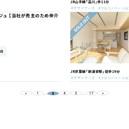
JR山手線「品川」歩11分
デザイナーズ
フルリノベーショ
ジュ 【当社が売主のため仲介
）
/月
JR京葉線「新浦安駅」徒歩19分
デザイナーズ
フルリノベーショ
«
1
4
5
17
»
...
3
...