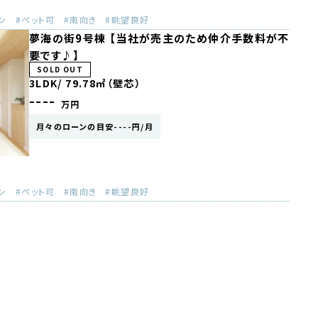
ン
ペット可
南向き
眺望良好
夢海の街9号棟 【当社が売主のため仲介手数料が不
要です♪】
SOLD OUT
3LDK/
79.78㎡（壁芯）
----
万円
月々のローンの目安----円/月
ン
ペット可
南向き
眺望良好