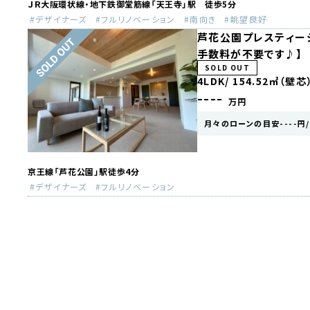
ＪＲ大阪環状線・地下鉄御堂筋線「天王寺」駅 徒歩5分
デザイナーズ
フルリノベーション
南向き
眺望良好
芦花公園プレスティー
手数料が不要です♪】
SOLD OUT
4LDK/
154.52㎡（壁芯
----
万円
月々のローンの目安----円
京王線「芦花公園」駅徒歩4分
デザイナーズ
フルリノベーション