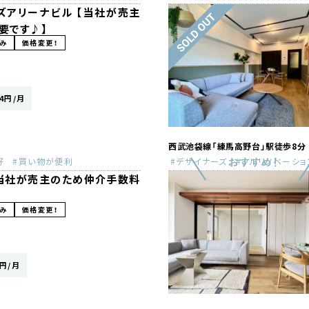
ズアリーナビル 【当社が売主
要です♪】
み
価格変更！
4円/月
西武池袋線「練馬高野台」駅徒歩8分
好
買い物が便利
デザイナーズ
フルリノベーショ
【当社が売主のため仲介手数料
み
価格変更！
円/月