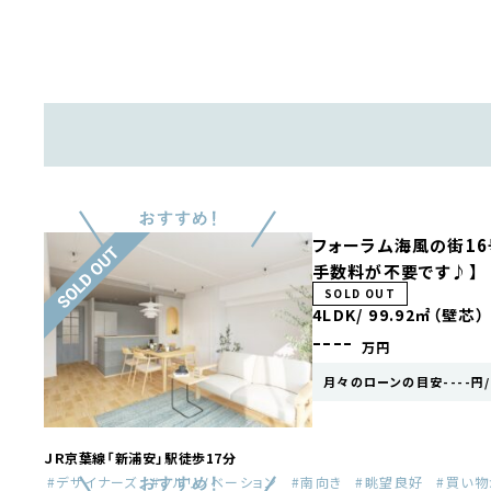
フォーラム海風の街16
手数料が不要です♪】
SOLD OUT
4LDK/
99.92㎡（壁芯）
----
万円
月々のローンの目安----円
ＪＲ京葉線「新浦安」駅徒歩17分
デザイナーズ
フルリノベーション
南向き
眺望良好
買い物