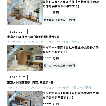
東急ドエル・アルス千住 【当社が売主のた
め仲介手数料が不要です♪】
----
万円
月々のローンの目安----円/月
SOLD OUT
東京メトロ日比谷線「南千住駅」徒歩8分
デザイナーズ
フルリノベーション
ペット可
南向き
ハイマート浦安 【当社が売主のため仲介手
数料が不要です♪】
----
万円
月々のローンの目安----円/月
SOLD OUT
東京メトロ東西線「浦安」駅徒歩4分
デザイナーズ
フルリノベーション
ペット可
買い物が便利
ソシエ北大阪１番館 【当社が売主のため仲
介手数料が不要です♪】
----
万円