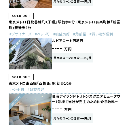
月々のローンの目安----円/月
SOLD OUT
東京メトロ日比谷線「八丁堀」駅徒歩6分・東京メトロ有楽町線「新富
町」駅徒歩9分
デザイナーズ
ペット可
眺望良好
角部屋
買い物が便利
ルピアコート西葛西
----
万円
月々のローンの目安----円/月
SOLD OUT
東京メトロ東西線「西葛西」駅 徒歩10分
ペット可
眺望良好
晴海アイランドトリトンスクエアビュータワ
ー1号棟 【当社が売主のため仲介手数料…
----
万円
月々のローンの目安----円/月