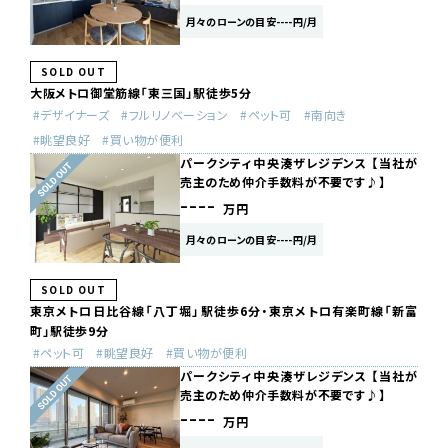
月々のローンの目安----円/月
SOLD OUT
⼤阪メトロ御堂筋線「東三国」駅徒歩5分
デザイナーズ
フルリノベーション
ペット可
南向き
眺望良好
買い物が便利
パークシティ中央湊ザレジデンス 【当社が
売主のため仲介手数料が不要です♪】
----
万円
月々のローンの目安----円/月
SOLD OUT
東京メトロ日比谷線「八丁堀」駅徒歩6分・東京メトロ有楽町線「新富
町」駅徒歩9分
ペット可
眺望良好
買い物が便利
パークシティ中央湊ザレジデンス 【当社が
売主のため仲介手数料が不要です♪】
----
万円