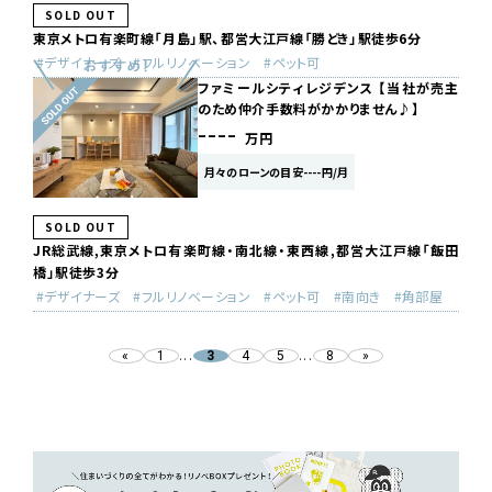
SOLD OUT
東京メトロ有楽町線「月島」駅、都営大江戸線「勝どき」駅徒歩6分
デザイナーズ
フルリノベーション
ペット可
ファミールシティレジデンス 【当社が売主
のため仲介手数料がかかりません♪】
----
万円
月々のローンの目安----円/月
SOLD OUT
JR総武線,東京メトロ有楽町線・南北線・東西線,都営大江戸線「飯田
橋」駅徒歩3分
デザイナーズ
フルリノベーション
ペット可
南向き
角部屋
...
...
«
1
4
5
8
»
3