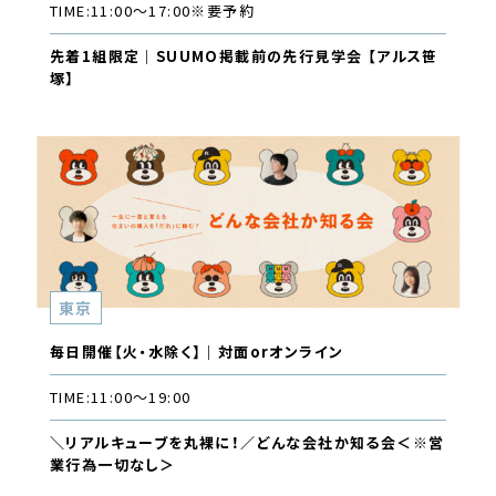
TIME:
11:00〜17:00
※要予約
先着1組限定｜SUUMO掲載前の先行見学会 【アルス笹
塚】
東京
毎日開催【火・水除く】｜対面orオンライン
TIME:
11:00〜19:00
＼リアルキューブを丸裸に！／どんな会社か知る会＜※営
業行為一切なし＞