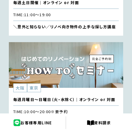
毎週土日開催｜オンライン or 対面
TIME:
11:00〜19:00
＼意外と知らない／リノベ向き物件の上手な探し方講座
大阪
東京
毎週月曜日〜日曜日（火・水除く）｜オンライン or 対面
TIME:
10:00〜20:00
※要予約
お客様専用LINE
資料請求
はじめてのリノベーション “HOW TO” セミナー