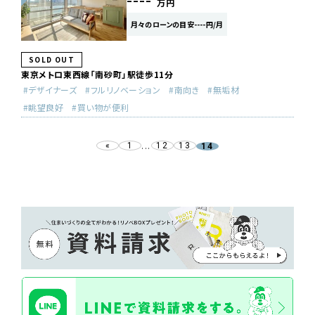
----
万円
月々のローンの目安----円/月
SOLD OUT
東京メトロ東西線「南砂町」駅徒歩11分
デザイナーズ
フルリノベーション
南向き
無垢材
眺望良好
買い物が便利
...
«
1
12
13
14