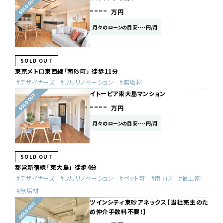
----
万円
月々のローンの目安----円/月
SOLD OUT
東京メトロ東西線「南砂町」 徒歩11分
デザイナーズ
フルリノベーション
無垢材
イトーピア東大島マンション
----
万円
月々のローンの目安----円/月
SOLD OUT
都営新宿線「東大島」 徒歩4分
デザイナーズ
フルリノベーション
ペット可
南向き
最上階
無垢材
ツインシティ東砂アネックス【当社売主のた
め仲介手数料不要！】