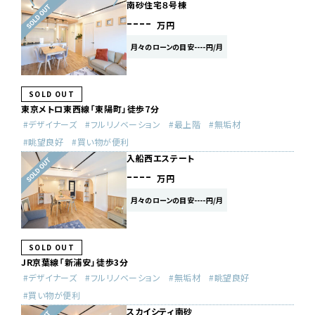
南砂住宅８号棟
----
万円
月々のローンの目安----円/月
SOLD OUT
東京メトロ東西線「東陽町」徒歩7分
デザイナーズ
フルリノベーション
最上階
無垢材
眺望良好
買い物が便利
入船西エステート
----
万円
月々のローンの目安----円/月
SOLD OUT
JR京葉線「新浦安」徒歩3分
デザイナーズ
フルリノベーション
無垢材
眺望良好
買い物が便利
スカイシティ南砂