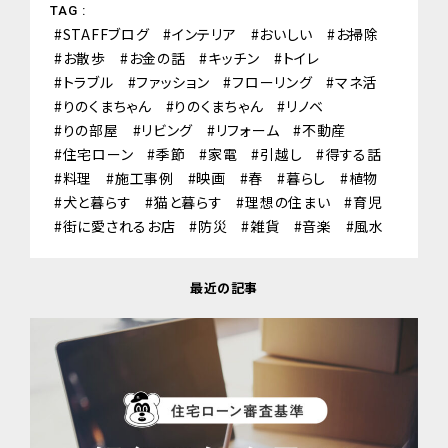
TAG :
STAFFブログ
インテリア
おいしい
お掃除
お散歩
お金の話
キッチン
トイレ
トラブル
ファッション
フローリング
マネ活
りのくまちゃん
りのくまちゃん
リノベ
りの部屋
リビング
リフォーム
不動産
住宅ローン
季節
家電
引越し
得する話
料理
施工事例
映画
春
暮らし
植物
犬と暮らす
猫と暮らす
理想の住まい
育児
街に愛されるお店
防災
雑貨
音楽
風水
最近の記事