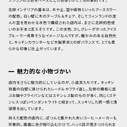
ブラウンの三色をベースにした色使いがとても印象的です。
北欧インテリアの基本は、木や土、空や植物といったアースカラー
の配色。白い壁に木のテーブル＆チェア、そしてフィンランドの澄
んだ空を思わせる水色で構成された店内は、まさに北欧的色使
いのお手本と言えそうです。この水色、少しグレーがかったアイス
ブルーで一見寒そうなイメージなんですが、暖かみのある自然光
と、キッチンカウンターなど木製家具との好バランスで、とても柔
らかな印象に仕上がっています。
魅力的な小物づかい
店内をさらに魅力的にしているのが、小道具たちです。キッチン
背面の白壁に掛けられたレードルやフライ返し、左側の棚板に並
ぶお鍋やフライパンなどはステンレス製のものが多く、同じくステ
ンレスっぽいペンダントライトと相まって、スッキリした統一感と清
潔感を出しています。
抑えた配色の店内に、ぽつんと置かれた赤いコーヒーメーカーも
印象的。画面に赤が映り込むだけで、ハッと目が惹きつけられま