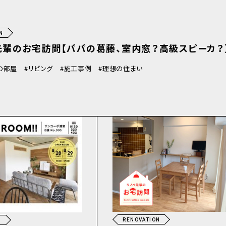
N
先輩のお宅訪問【パパの葛藤、室内窓？高級スピーカ？
の部屋
リビング
施工事例
理想の住まい
RENOVATION
N