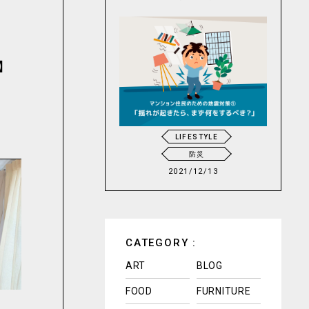
】
LIFESTYLE
防災
2021/12/13
CATEGORY :
ART
BLOG
FOOD
FURNITURE