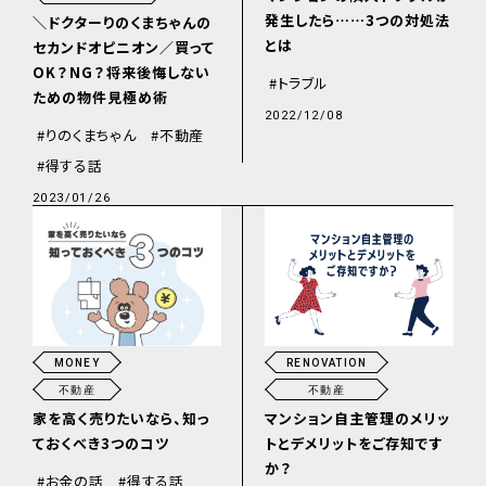
発生したら……3つの対処法
＼ドクターりのくまちゃんの
とは
セカンドオピニオン／買って
OK？NG？将来後悔しない
トラブル
ための物件見極め術
2022/12/08
りのくまちゃん
不動産
得する話
2023/01/26
RENOVATION
MONEY
不動産
不動産
マンション自主管理のメリッ
家を高く売りたいなら、知っ
トとデメリットをご存知です
ておくべき3つのコツ
か？
お金の話
得する話