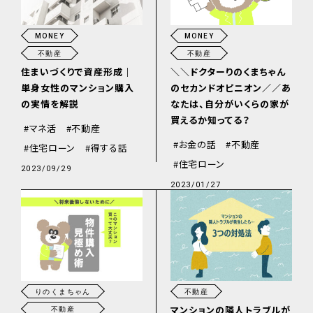
MONEY
MONEY
不動産
不動産
＼＼ドクターりのくまちゃん
住まいづくりで資産形成｜
のセカンドオピニオン／／あ
単身女性のマンション購入
なたは、自分がいくらの家が
の実情を解説
買えるか知ってる？
マネ活
不動産
お金の話
不動産
住宅ローン
得する話
住宅ローン
2023/09/29
2023/01/27
りのくまちゃん
不動産
マンションの隣人トラブルが
不動産