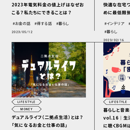
2023年電気料金の値上げはなぜお
快適な在宅
こる？私たちにできることは？
めに最低限揃
お金の話
得する話
暮らし
インテリア
暮らし
2023/05/12
2023/02/16
LIFESTYLE
LIFESTYLE
暮らしと音楽
MONEY
デュアルライフ（二拠点生活）とは？
vol.16
「気になるお金と仕事の話」
に聴くBGM