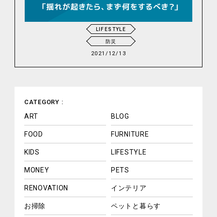
LIFESTYLE
防災
2021/12/13
CATEGORY :
ART
BLOG
FOOD
FURNITURE
KIDS
LIFESTYLE
MONEY
PETS
RENOVATION
インテリア
お掃除
ペットと暮らす