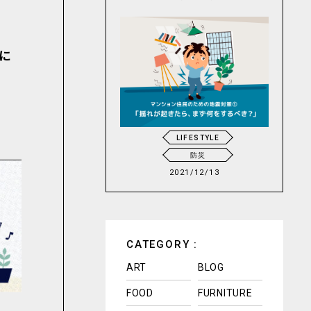
に
LIFESTYLE
防災
2021/12/13
CATEGORY :
ART
BLOG
FOOD
FURNITURE