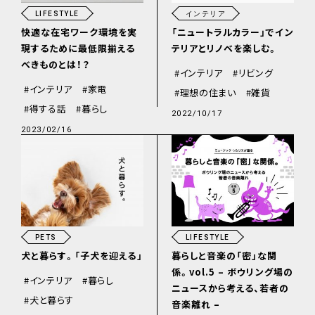
LIFESTYLE
インテリア
快適な在宅ワーク環境を実
「ニュートラルカラー」でイン
現するために最低限揃える
テリアとリノベを楽しむ。
べきものとは！？
インテリア
リビング
インテリア
家電
理想の住まい
雑貨
得する話
暮らし
2022/10/17
2023/02/16
PETS
LIFESTYLE
犬と暮らす。「子犬を迎える」
暮らしと音楽の「密」な関
係。vol.5 – ボウリング場の
インテリア
暮らし
ニュースから考える、若者の
犬と暮らす
音楽離れ –