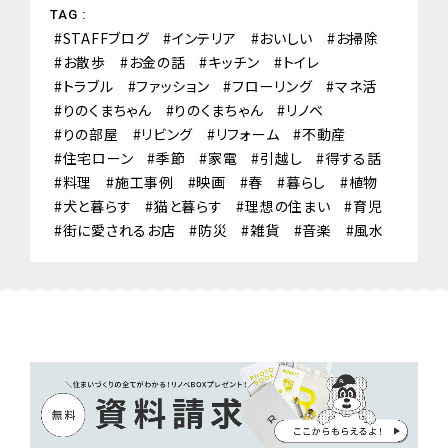
TAG :
STAFFブログ
インテリア
おいしい
お掃除
お散歩
お金の話
キッチン
トイレ
トラブル
ファッション
フローリング
マネ活
りのくまちゃん
りのくまちゃん
リノベ
りの部屋
リビング
リフォーム
不動産
住宅ローン
季節
家電
引越し
得する話
料理
施工事例
映画
春
暮らし
植物
犬と暮らす
猫と暮らす
理想の住まい
育児
街に愛されるお店
防災
雑貨
音楽
風水