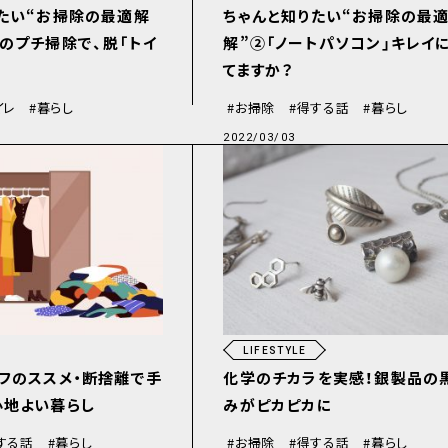
たい“お掃除の最適解
ちゃんと知りたい“お掃除の最
のプチ掃除で、脱「トイ
解”②「ノートパソコン」キレイ
てますか？
イレ
暮らし
お掃除
得する話
暮らし
2022/03/03
LIFESTYLE
フのススメ・断捨離で手
化学のチカラを実感！銀製品の
心地よい暮らし
みがピカピカに
する話
暮らし
お掃除
得する話
暮らし