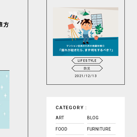
策方
LIFESTYLE
防災
2021/12/13
CATEGORY :
ART
BLOG
FOOD
FURNITURE