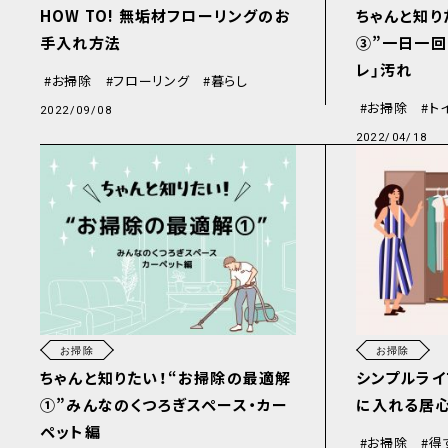
HOW TO! 無垢材フローリングのお
ちゃんと知り
手入れ方法
③”一日一回
レ」汚れ
お掃除
フローリング
暮らし
お掃除
ト
2022/09/08
2022/04/18
お掃除
お掃除
ちゃんと知りたい！“お掃除の最適解
シンプルライ
①”みんなのくつろぎスペース・カー
に入れる居
ペット編
お掃除
得