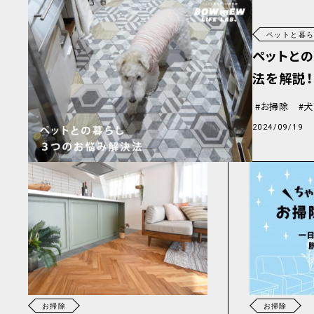
ペットと暮
ペットと
法を解説！
お掃除
犬
2024/09/19
お掃除
お掃除