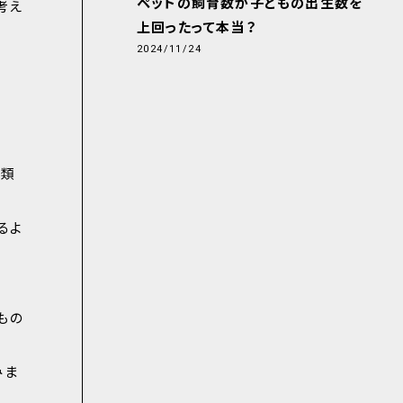
ペットの飼育数が子どもの出生数を
考え
上回ったって本当？
2024/11/24
分類
るよ
もの
みま