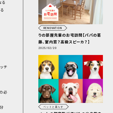
なる
減る
RENOVATION
りの部屋先輩のお宅訪問【パパの葛
藤、室内窓？高級スピーカ？】
2025/02/20
ッチ
の必
分
ペットと暮らす