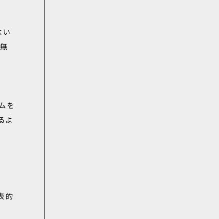
よい
け無
ムを
るよ
表的