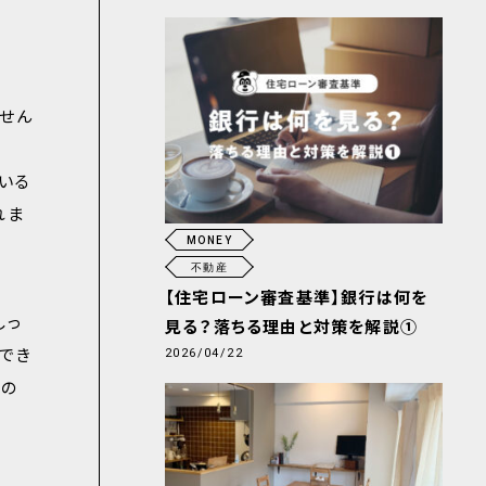
せん
いる
れま
MONEY
不動産
【住宅ローン審査基準】銀行は何を
しっ
見る？落ちる理由と対策を解説①
でき
2026/04/22
その