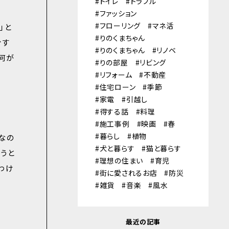
トイレ
トラブル
ファッション
フローリング
マネ活
」と
りのくまちゃん
分す
りのくまちゃん
リノベ
何が
りの部屋
リビング
リフォーム
不動産
住宅ローン
季節
家電
引越し
得する話
料理
施工事例
映画
春
暮らし
植物
なの
犬と暮らす
猫と暮らす
うと
理想の住まい
育児
わけ
街に愛されるお店
防災
雑貨
音楽
風水
最近の記事