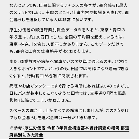
なんといっても、仕事に関するチャンスの多さが、都会暮らし最大
のメリットでしょう。実際のところ、仕事内容や報酬を考慮して、都
会暮らしを選択している人は非常に多いです。
厚生労働省の都道府県別賃金データ※をみると、東京と青森の
年収差は、約120万円でした。全国の平均額を超えているのは、
東京・神奈川を含む、6都市しかありません。このデータだけで
も、都会と田舎の仕事格差がよくわかります。
また、商業施設や病院へ電車やバスで簡単に通えるのも、非常に
大きなポイントです。というのも、田舎では高齢になり運転できな
くなると、行動範囲が極端に制限されます。
病院やお店がタクシーですぐ行ける場所にあればよいのですが、1
日にバスが数本しかこないような田舎では、文字通り「陸の孤島
状態」に陥ってしまいかねません。
スペースの都合上、上記すべての解説はしませんが、この2点だけ
でも都会暮らしを選ぶ意味は十分だと思います。
※参考：
厚生労働省 令和３年賃金構造基本統計調査の概況 都道
府県別にみた賃金