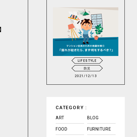
】
LIFESTYLE
防災
2021/12/13
CATEGORY :
ART
BLOG
FOOD
FURNITURE