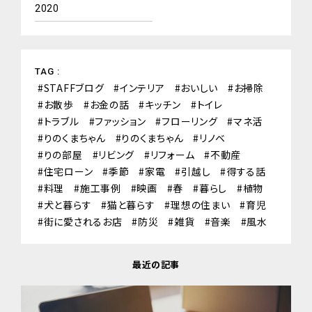
2020
TAG :
STAFFブログ
インテリア
おいしい
お掃除
お散歩
お金の話
キッチン
トイレ
トラブル
ファッション
フローリング
マネ活
りのくまちゃん
りのくまちゃん
リノベ
りの部屋
リビング
リフォーム
不動産
住宅ローン
季節
家電
引越し
得する話
料理
施工事例
映画
春
暮らし
植物
犬と暮らす
猫と暮らす
理想の住まい
育児
街に愛されるお店
防災
雑貨
音楽
風水
最近の記事