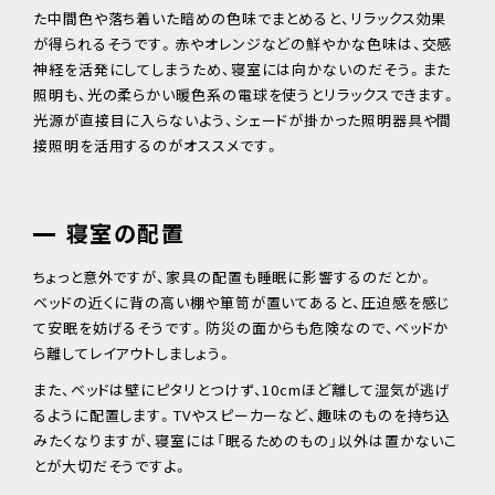
た中間色や落ち着いた暗めの色味でまとめると、リラックス効果
が得られるそうです。赤やオレンジなどの鮮やかな色味は、交感
神経を活発にしてしまうため、寝室には向かないのだそう。また
照明も、光の柔らかい暖色系の電球を使うとリラックスできます。
光源が直接目に入らないよう、シェードが掛かった照明器具や間
接照明を活用するのがオススメです。
寝室の配置
ちょっと意外ですが、家具の配置も睡眠に影響するのだとか。
ベッドの近くに背の高い棚や箪笥が置いてあると、圧迫感を感じ
て安眠を妨げるそうです。防災の面からも危険なので、ベッドか
ら離してレイアウトしましょう。
また、ベッドは壁にピタリとつけず、10cmほど離して湿気が逃げ
るように配置します。TVやスピーカーなど、趣味のものを持ち込
みたくなりますが、寝室には「眠るためのもの」以外は置かないこ
とが大切だそうですよ。