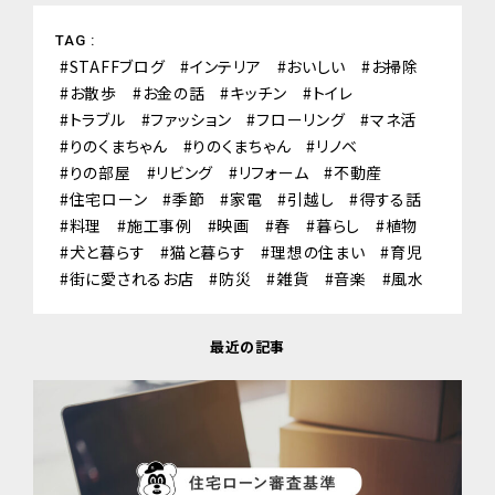
TAG :
STAFFブログ
インテリア
おいしい
お掃除
お散歩
お金の話
キッチン
トイレ
トラブル
ファッション
フローリング
マネ活
りのくまちゃん
りのくまちゃん
リノベ
りの部屋
リビング
リフォーム
不動産
住宅ローン
季節
家電
引越し
得する話
料理
施工事例
映画
春
暮らし
植物
犬と暮らす
猫と暮らす
理想の住まい
育児
街に愛されるお店
防災
雑貨
音楽
風水
最近の記事