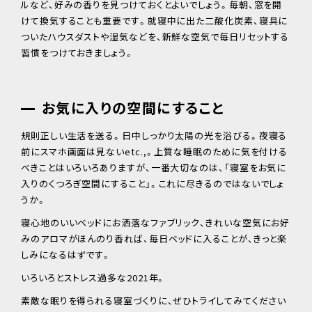
ルなど、好みの香りを見つけておくとよいでしょう。毎朝、窓を開
けて換気することも重要です。就寝中に出た二酸化炭素、寝具に
ついたハウスダストや湿気などを、新鮮な空気で毎日リセットする
習慣をつけておきましょう。
お気に入りの空間にすること
規則正しい生活を送る。日中しっかり太陽の光を浴びる。夜寝る
前にスマホ画面は見ないetc.,。上質な睡眠のために気を付ける
べきことはいろいろありますが、一番大切なのは、「寝室をお気に
入りのくつろぎ空間にすること」。これに尽きるのではないでしょ
うか。
寝心地のいいベッドにお洒落なファブリック、きれいな空気にお好
みのアロマがほんのり香れば、毎日ベッドに入ることが、きっと楽
しみになるはずです。
いろいろとストレス過多な2021年。
素敵な眠りを得られる寝室づくりに、ぜひトライしてみてください