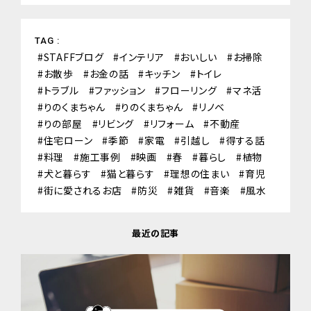
TAG :
STAFFブログ
インテリア
おいしい
お掃除
お散歩
お金の話
キッチン
トイレ
トラブル
ファッション
フローリング
マネ活
りのくまちゃん
りのくまちゃん
リノベ
りの部屋
リビング
リフォーム
不動産
住宅ローン
季節
家電
引越し
得する話
料理
施工事例
映画
春
暮らし
植物
犬と暮らす
猫と暮らす
理想の住まい
育児
街に愛されるお店
防災
雑貨
音楽
風水
最近の記事