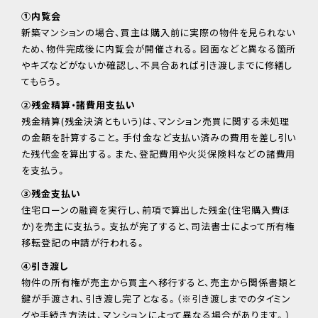
①内覧会
新築マンションの場合、買主は購入前に実際の物件を見られない
ため、物件完成後に内覧会が開催される。図面などと異なる箇所
やキズなどがないか確認し、不具合あれば引き渡しまでに修繕し
てもらう。
②残金精算・諸費用支払い
残金精算(残金決済ともいう)は、マンション売買に関する未処理
の金額を計算すること。手付金など支払い済みの費用を差し引い
た残代金を算出する。また、登記費用や火災保険料などの諸費用
を支払う。
③残金支払い
住宅ローンの融資を実行し、前項で算出した残金(住宅購入費ほ
か)を売主に支払う。支払が完了すると、司法書士によって所有権
移転登記の申請が行われる。
④引き渡し
物件の所有権が売主から買主へ移行すると、売主から関係書類と
鍵が手渡され、引き渡し完了となる。（※引き渡しまでのタイミン
グや手続き方法は、マンションによって異なる場合があります。）