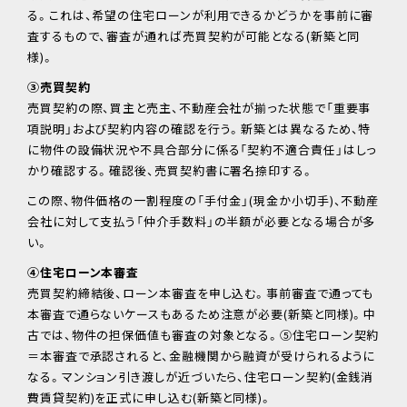
る。これは、希望の住宅ローンが利用できるかどうかを事前に審
査するもので、審査が通れば売買契約が可能となる(新築と同
様)。
③売買契約
売買契約の際、買主と売主、不動産会社が揃った状態で「重要事
項説明」および契約内容の確認を行う。新築とは異なるため、特
に物件の設備状況や不具合部分に係る「契約不適合責任」はしっ
かり確認する。確認後、売買契約書に署名捺印する。
この際、物件価格の一割程度の「手付金」(現金か小切手)、不動産
会社に対して支払う「仲介手数料」の半額が必要となる場合が多
い。
④住宅ローン本審査
売買契約締結後、ローン本審査を申し込む。事前審査で通っても
本審査で通らないケースもあるため注意が必要(新築と同様)。中
古では、物件の担保価値も審査の対象となる。⑤住宅ローン契約
＝本審査で承認されると、金融機関から融資が受けられるように
なる。マンション引き渡しが近づいたら、住宅ローン契約(金銭消
費賃貸契約)を正式に申し込む(新築と同様)。