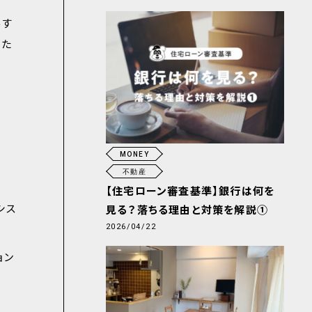
形す
るた
MONEY
不動産
【住宅ローン審査基準】銀行は何を
シス
見る？落ちる理由と対策を解説①
2026/04/22
ョン