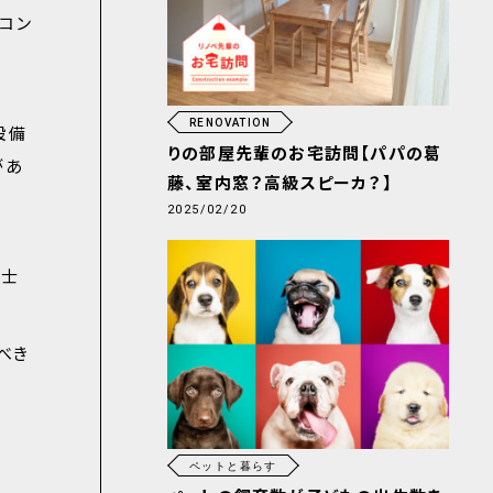
コン
RENOVATION
設備
りの部屋先輩のお宅訪問【パパの葛
があ
藤、室内窓？高級スピーカ？】
2025/02/20
同士
べき
ペットと暮らす