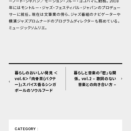
ーノート・ジャパン／モーション・ブルー・ヨコハマに勤務。2018
年にはモントルー・ジャズ・フェスティバル・ジャパンのプロデュー
サーに就任。現在は文筆業の傍ら、ジャズ番組のナビゲーターや
横濱ジャズプロムナードのプログラムディレクターも務めている。
ミュージックソムリエ。
暮らしのおいしい発見 ＜
暮らしと音楽の「密」な関
vol.6＞「肉骨茶(バクテ
係。vol.2 – 歌詞のない
ー)」スパイス香るシンガ
音楽との向き合い方 –
ポールのソウルフード
CATEGORY :