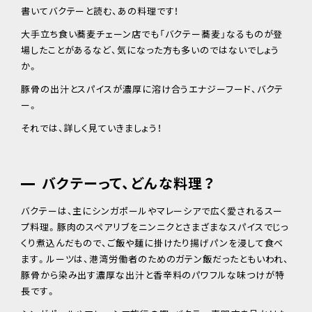
書いてバクテーと読む、あの料理です！
大手立ち食い蕎麦チェーン店でも「バクテー蕎麦」なるものが登
場したことがあるなど、気になった方も多いのではないでしょう
か。
豚骨の出汁とスパイスが濃厚に溶け合うエナジーフード、バクテ
ー。
それでは、詳しく見ていきましょう！
バクテーって、どんな料理？
バクテーは、主にシンガポールやマレーシアで広く愛されるスー
プ料理。豚肉のスペアリブをニンニクとさまざまなスパイスでじっ
くり煮込んだもので、ご飯や麺に掛けたり揚げパンを浸して食べ
ます。ルーツは、港湾労働者のためのガテン飯だったともいわれ、
豚骨から染み出す濃厚な出汁と香辛料のパワフルな味つけが特
長です。