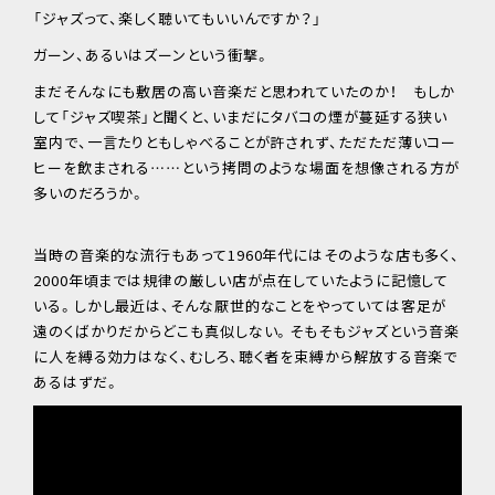
「ジャズって、楽しく聴いてもいいんですか？」
ガーン、あるいはズーンという衝撃。
まだそんなにも敷居の高い音楽だと思われていたのか！ もしか
して「ジャズ喫茶」と聞くと、いまだにタバコの煙が蔓延する狭い
室内で、一言たりともしゃべることが許されず、ただただ薄いコー
ヒーを飲まされる……という拷問のような場面を想像される方が
多いのだろうか。
当時の音楽的な流行もあって1960年代にはそのような店も多く、
2000年頃までは規律の厳しい店が点在していたように記憶して
いる。しかし最近は、そんな厭世的なことをやっていては客足が
遠のくばかりだからどこも真似しない。そもそもジャズという音楽
に人を縛る効力はなく、むしろ、聴く者を束縛から解放する音楽で
あるはずだ。