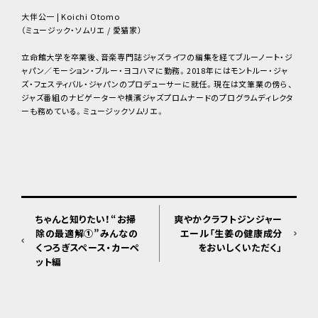
大伴公一 | Koichi Otomo
（ミュージック・ソムリエ / 愛猫家）
立命館大学を卒業後、音楽専門誌ジャズライフの編集を経てブルーノート・ジ
ャパン／モーション・ブルー・ヨコハマに勤務。2018年にはモントルー・ジャ
ズ・フェスティバル・ジャパンのプロデューサーに就任。現在は文筆業の傍ら、
ジャズ番組のナビゲーターや横濱ジャズプロムナードのプログラムディレクタ
ーも務めている。ミュージックソムリエ。
ちゃんと知りたい！“お掃
爽やかクラフトジンジャー
除の最適解①”みんなの
エール「生姜の健康成分
くつろぎスペース・カーペ
をおいしくいただく」
ット編