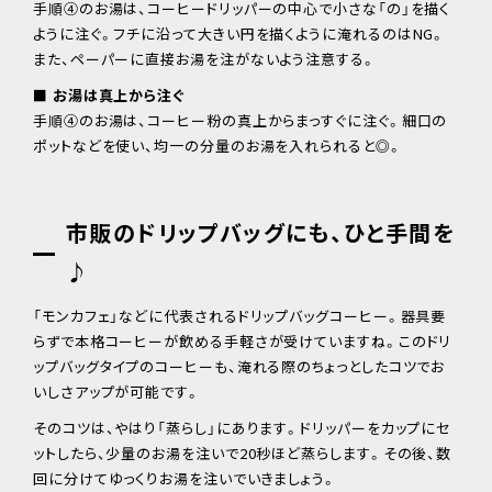
手順④のお湯は、コーヒードリッパーの中心で小さな「の」を描く
ように注ぐ。フチに沿って大きい円を描くように淹れるのはNG。
また、ペーパーに直接お湯を注がないよう注意する。
■ お湯は真上から注ぐ
手順④のお湯は、コーヒー粉の真上からまっすぐに注ぐ。細口の
ポットなどを使い、均一の分量のお湯を入れられると◎。
市販のドリップバッグにも、ひと手間を
♪
「モンカフェ」などに代表されるドリップバッグコーヒー。器具要
らずで本格コーヒーが飲める手軽さが受けていますね。このドリ
ップバッグタイプのコーヒーも、淹れる際のちょっとしたコツでお
いしさアップが可能です。
そのコツは、やはり「蒸らし」にあります。ドリッパーをカップにセ
ットしたら、少量のお湯を注いで20秒ほど蒸らします。その後、数
回に分けてゆっくりお湯を注いでいきましょう。