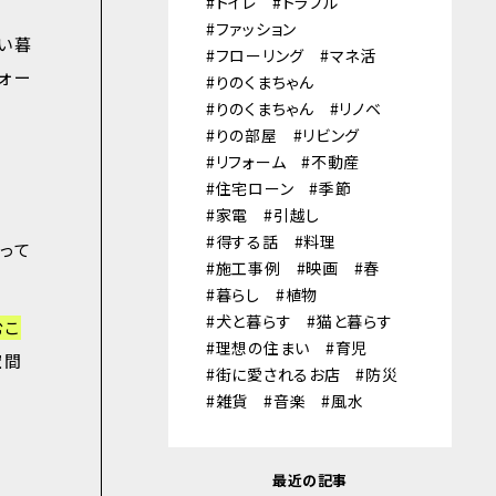
トイレ
トラブル
ファッション
い暮
フローリング
マネ活
ォー
りのくまちゃん
りのくまちゃん
リノベ
りの部屋
リビング
リフォーム
不動産
住宅ローン
季節
家電
引越し
得する話
料理
って
施工事例
映画
春
暮らし
植物
犬と暮らす
猫と暮らす
むこ
理想の住まい
育児
空間
街に愛されるお店
防災
雑貨
音楽
風水
最近の記事