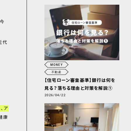
、今
近代
MONEY
不動産
【住宅ローン審査基準】銀行は何を
見る？落ちる理由と対策を解説①
2026/04/22
、ア
健康