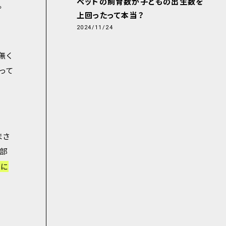
ペットの飼育数が子どもの出生数を
。
上回ったって本当？
2024/11/24
無く
って
まさ
納部
中に