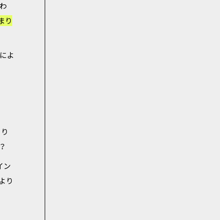
合わ
まり
によ
わり
？
イン
より