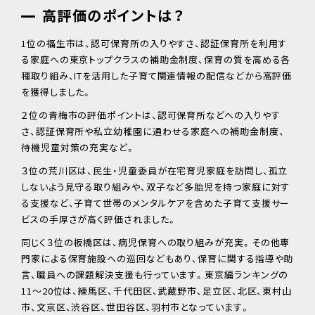
高評価のポイントは？
1位の福生市は、認可保育所の入りやすさ、認証保育所を利用す
る家庭への東京トップクラスの補助金制度、保育の質を高める各
種取り組み、ITを活用した子育て関連情報の配信などから高評価
を獲得しました。
２位の青梅市の評価ポイントは、認可保育所などへの入りやす
さ、認証保育所や私立幼稚園に通わせる家庭への補助金制度、
待機児童対策の充実など。
３位の荒川区は、民生・児童委員が在宅育児家庭を訪問し、孤立
しないよう見守る取り組みや、双子など多胎児を持つ家庭に対す
る支援など、子育て世帯のメンタルケアを含めた子育て支援サー
ビスの手厚さが高く評価されました。
同じく３位の板橋区は、病児保育への取り組みが充実。その他専
門家による保育施設への巡回などもあり、保育に関する指導や助
言、職員への課題解決支援も行っています。東京編ランキングの
11～20位は、練馬区、千代田区、武蔵野市、足立区、北区、東村山
市、文京区、渋谷区、世田谷区、羽村市となっています。