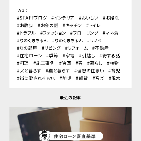
TAG :
STAFFブログ
インテリア
おいしい
お掃除
お散歩
お金の話
キッチン
トイレ
トラブル
ファッション
フローリング
マネ活
りのくまちゃん
りのくまちゃん
リノベ
りの部屋
リビング
リフォーム
不動産
住宅ローン
季節
家電
引越し
得する話
料理
施工事例
映画
春
暮らし
植物
犬と暮らす
猫と暮らす
理想の住まい
育児
街に愛されるお店
防災
雑貨
音楽
風水
最近の記事