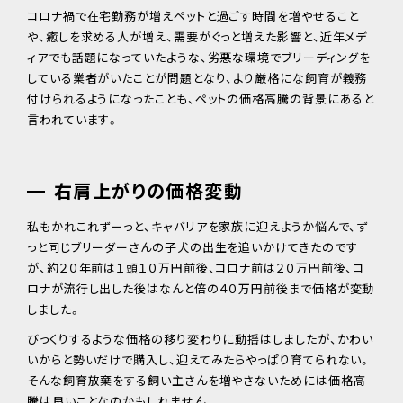
コロナ禍で在宅勤務が増えペットと過ごす時間を増やせること
や、癒しを求める人が増え、需要がぐっと増えた影響と、近年メデ
ィアでも話題になっていたような、劣悪な環境でブリーディングを
している業者がいたことが問題となり、より厳格にな飼育が義務
付けられるようになったことも、ペットの価格高騰の背景にあると
言われています。
右肩上がりの価格変動
私もかれこれずーっと、キャバリアを家族に迎えようか悩んで、ず
っと同じブリーダーさんの子犬の出生を追いかけてきたのです
が、約２０年前は１頭１０万円前後、コロナ前は２０万円前後、コ
ロナが流行し出した後はなんと倍の４０万円前後まで価格が変動
しました。
びっくりするような価格の移り変わりに動揺はしましたが、かわい
いからと勢いだけで購入し、迎えてみたらやっぱり育てられない。
そんな飼育放棄をする飼い主さんを増やさないためには価格高
騰は良いことなのかもしれません。