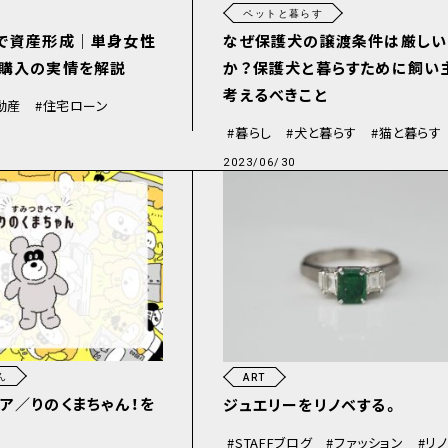
ペットと暮らす
りで資産形成｜単身女性
なぜ保護犬の譲渡条件は厳しい
ン購入の実情を解説
か？保護犬と暮らすために飼い
考えるべきこと
動産
住宅ローン
暮らし
犬と暮らす
猫と暮らす
2023/06/30
ん
ART
ア／りのくまちゃん！を
ジュエリーをリノベする。
STAFFブログ
ファッション
リ