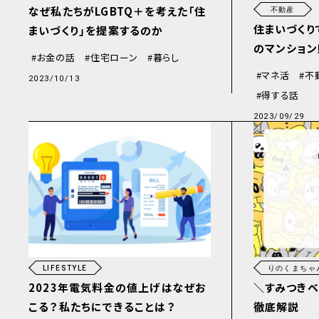
なぜ私たちがLGBTQ＋を考えた「住
不動産
住まいづく
まいづくり」を提案するのか
のマンショ
お金の話
住宅ローン
暮らし
マネ活
不
2023/10/13
得する話
2023/09/29
LIFESTYLE
りのくまちゃ
2023年電気料金の値上げはなぜお
＼すみつきベ
こる？私たちにできることは？
徹底解説