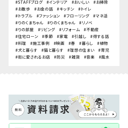
STAFFブログ
インテリア
おいしい
お掃除
お散歩
お金の話
キッチン
トイレ
トラブル
ファッション
フローリング
マネ活
りのくまちゃん
りのくまちゃん
リノベ
りの部屋
リビング
リフォーム
不動産
住宅ローン
季節
家電
引越し
得する話
料理
施工事例
映画
春
暮らし
植物
犬と暮らす
猫と暮らす
理想の住まい
育児
街に愛されるお店
防災
雑貨
音楽
風水