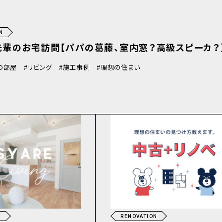
N
先輩のお宅訪問【パパの葛藤、室内窓？高級スピーカ？
の部屋
リビング
施工事例
理想の住まい
N
RENOVATION